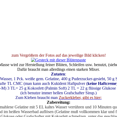
zum Vergrößern der Fotos auf das jeweilige Bild klicken!
asse wird zur Herstellung feiner Blüten, Schleifen usw. benutzt, (sieh
Dafür braucht man allerdings einen starken Mixer.
Zutaten
:
 Wasser, 1 Pck. weiße gem. Gelatine, 400 g Puderzucker-gesiebt, 50 g S
häufte TL CMC (man kann auch Kukident Haftpulver (
keine
Haftcreme
.-M)
3 TL= 25 g Kokosfett (Palmin Soft) 2 TL = 22 g flüssige Glukose
(ich benutze immer hellen Grafschafter Sirup.)
Zum Kleben braucht man
Zuckerkleber, gibt es hier:
Zubereitung:
mahlene Gelatine mit 5 EL kaltes Wasser verrühren und 10 Minuten que
d im heißen Wasserbad auflösen (Gelatine muß vollkommen klar und fl
 Glukose oder Grafschafter mit Kokosfett schmelzen, unter das geschla