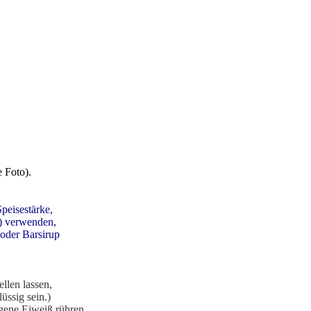
e Foto).
peisestärke,
) verwenden,
 oder Barsirup
llen lassen,
üssig sein.)
gene Eiweiß rühren.