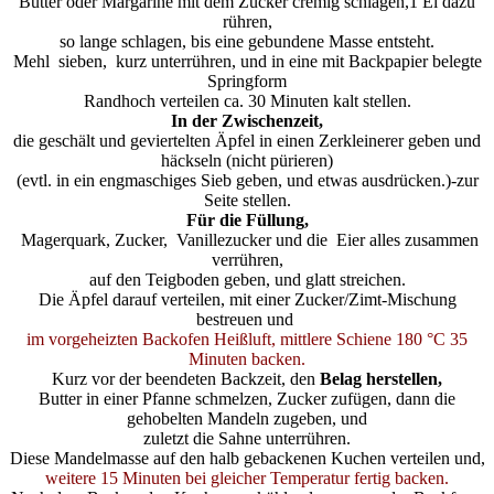
Butter oder Margarine mit dem Zucker cremig schlagen,1 Ei dazu
rühren,
so lange schlagen, bis eine gebundene Masse entsteht.
Mehl sieben, kurz unterrühren, und in eine mit Backpapier belegte
Springform
Randhoch verteilen
ca. 30 Minuten kalt stellen.
In der Zwischenzeit,
die geschält und geviertelten Äpfel in einen Zerkleinerer geben und
häckseln (nicht pürieren)
(evtl. in ein engmaschiges Sieb geben, und etwas ausdrücken.)-zur
Seite stellen.
Für die Füllung,
Magerquark, Zucker, Vanillezucker und die Eier alles zusammen
verrühren,
auf den Teigboden geben,
und
glatt streichen.
Die Äpfel darauf verteilen, mit einer Zucker/Zimt-Mischung
bestreuen und
im vorgeheizten Backofen Heißluft, mittlere Schiene 180 °C 35
Minuten backen.
Kurz vor der beendeten Backzeit, den
Belag herstellen,
Butter in einer Pfanne schmelzen, Zucker zufügen, dann die
gehobelten Mandeln zugeben, und
zuletzt die Sahne unterrühren.
Diese Mandelmasse auf den halb gebackenen Kuchen verteilen und,
weitere 15 Minuten bei gleicher Temperatur fertig backen.