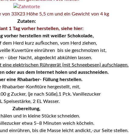
ße von 33X23 Höhe 5,5 cm und ein Gewicht von 4 kg
Zutaten:
nt 1 Tag vorher herstellen, siehe hier:
g vorher herstellen mit weißer Schokolade,
f dem Herd kurz aufkochen, vom Herd ziehen,
 weiße Kuvertüre einrühren
bis sie geschmolzen ist,
en - über Nacht, abgedeckt abkühlen lassen.
eine elektrischen Rührgerät (mit Schneebesen) aufschlagen.
n oder aus dem Internet holen und ausschneiden.
her eine Rhabarber- Füllung herstellen.
e Rhabarber-Konfitüre hergestellt, mit,
0 g Zucker, (je nach Süße),1 Pck. Vanillezucker
L Speisestärke, 2 EL Wasser.
Zubereitung,
hälen und in kleine Stücke schneiden.
illezucker etwa 5–8 Minuten weich köcheln.
nd einrühren, bis die Masse leicht andickt,-zur Seite stellen.