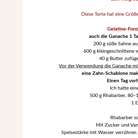
Diese Torte hat eine Grö
Gelatine-Fonda
auch die Ganache 1 Ta
200 g süße Sahne au
600 g kleingeschnittene
40 g Butter zufüg
Vor der Verwendung die Ganache mit 
eine Zahn-Schablone male
Einen Tag vor
Ich hatte ein
500 g Rhabarber, 80–10
1 E
Rhabarber sc
Mit Zucker und Van
Speisestärke mit Wasser verrühren u