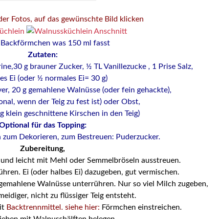
er Fotos, auf das gewünschte Bild klicken
n Backförmchen was 150 ml fasst
Zutaten:
ine,30 g brauner Zucker,
½ TL Vanillezucke
, 1 Prise Salz,
nes Ei (oder ½ normales Ei= 30 g)
er, 20 g gemahlene Walnüsse (oder fein gehackte),
onal, wenn der Teig zu fest ist) oder Obst,
g klein geschnittene Kirschen in den Teig)
Optional für das Topping:
n zum Dekorieren,
zum Bestreuen: Puderzucker.
Zubereitung,
 und leicht mit Mehl oder Semmelbröseln ausstreuen.
hren. Ei (oder halbes Ei) dazugeben, gut vermischen.
d gemahlene Walnüsse unterrühren. Nur so viel Milch zugeben,
eidiger, nicht zu flüssiger Teig entsteht.
it
Backtrennmittel. siehe hier:
Förmchen einstreichen.
ieben mit Walnusshälften belegen.