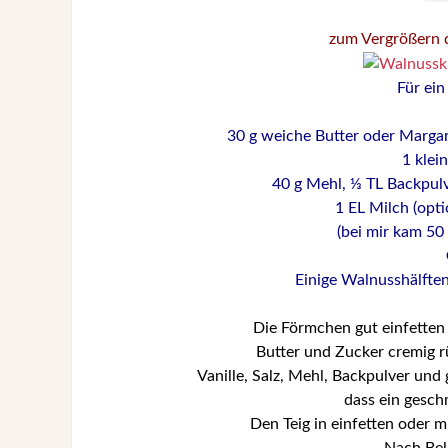
zum Vergrößern d
Für ei
30 g weiche Butter oder Margar
1 klei
40 g Mehl, ⅓ TL Backpulv
1 EL Milch (opti
(bei mir kam 50 
Einige Walnusshälfte
Die Förmchen gut einfetten
Butter und Zucker cremig rü
Vanille, Salz, Mehl, Backpulver un
dass ein geschm
Den Teig in einfetten oder m
Nach Bel