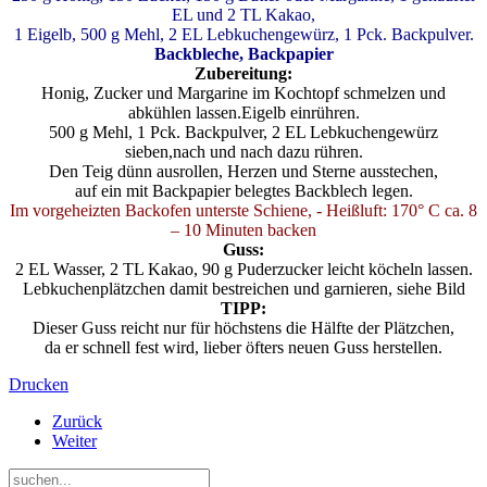
EL und 2 TL Kakao,
1 Eigelb, 500 g Mehl, 2 EL Lebkuchengewürz, 1 Pck. Backpulver.
Backbleche, Backpapier
Zubereitung:
Honig, Zucker und Margarine im Kochtopf schmelzen und
abkühlen lassen.Eigelb einrühren.
500 g Mehl, 1 Pck. Backpulver, 2 EL Lebkuchengewürz
sieben,nach und nach dazu rühren.
Den Teig dünn ausrollen, Herzen und Sterne ausstechen,
auf ein mit Backpapier belegtes Backblech legen.
Im vorgeheizten Backofen unterste Schiene, - Heißluft: 170° C ca. 8
– 10 Minuten backen
Guss:
2 EL Wasser, 2 TL Kakao, 90 g Puderzucker leicht köcheln lassen.
Lebkuchenplätzchen damit bestreichen und garnieren, siehe Bild
TIPP:
Dieser Guss reicht nur für höchstens die Hälfte der Plätzchen,
da er schnell fest wird, lieber öfters neuen Guss herstellen.
Drucken
Zurück
Weiter