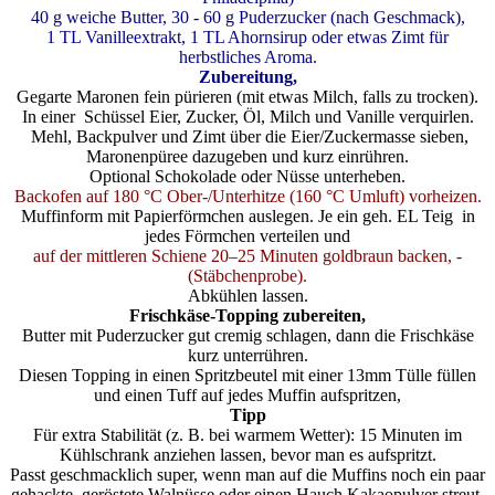
40 g weiche Butter, 30 - 60 g Puderzucker (nach Geschmack),
1 TL Vanilleextrakt, 1 TL Ahornsirup oder etwas Zimt für
herbstliches Aroma.
Zubereitung,
Gegarte Maronen fein pürieren (mit etwas Milch, falls zu trocken).
In einer Schüssel Eier, Zucker, Öl, Milch und Vanille verquirlen.
Mehl, Backpulver und Zimt über die Eier/Zuckermasse sieben,
Maronenpüree dazugeben und kurz einrühren.
Optional Schokolade oder Nüsse unterheben.
Backofen auf 180 °C Ober-/Unterhitze (160 °C Umluft) vorheizen.
Muffinform mit Papierförmchen auslegen. Je ein geh. EL Teig in
jedes Förmchen verteilen und
auf der mittleren Schiene 20–25 Minuten goldbraun backen, -
(Stäbchenprobe).
Abkühlen lassen.
Frischkäse-Topping zubereiten,
Butter mit Puderzucker gut cremig schlagen, dann die Frischkäse
kurz unterrühren.
Diesen Topping in einen Spritzbeutel mit einer 13mm Tülle füllen
und einen Tuff auf jedes Muffin aufspritzen,
Tipp
Für extra Stabilität (z. B. bei warmem Wetter): 15 Minuten im
Kühlschrank anziehen lassen, bevor man es aufspritzt.
Passt geschmacklich super, wenn man auf die Muffins noch ein paar
gehackte, geröstete Walnüsse oder einen Hauch Kakaopulver streut.