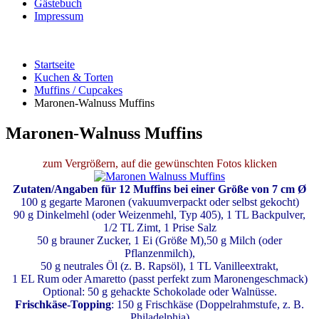
Gästebuch
Impressum
Startseite
Kuchen & Torten
Muffins / Cupcakes
Maronen-Walnuss Muffins
Maronen-Walnuss Muffins
zum Vergrößern, auf die gewünschten Fotos klicken
Zutaten/Angaben für 12 Muffins bei einer Größe von 7 cm Ø
100 g gegarte Maronen (vakuumverpackt oder selbst gekocht)
90 g Dinkelmehl (oder Weizenmehl, Typ 405), 1 TL Backpulver,
1/2 TL Zimt, 1 Prise Salz
50 g brauner Zucker, 1 Ei (Größe M),50 g Milch (oder
Pflanzenmilch),
50 g neutrales Öl (z. B. Rapsöl), 1 TL Vanilleextrakt,
1 EL Rum oder Amaretto (passt perfekt zum Maronengeschmack)
Optional: 50 g gehackte Schokolade oder Walnüsse.
Frischkäse-Topping
: 150 g Frischkäse (Doppelrahmstufe, z. B.
Philadelphia)