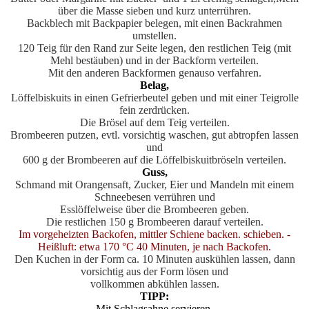
über die Masse sieben und kurz unterrühren.
Backblech mit Backpapier belegen, mit einen Backrahmen
umstellen.
120 Teig für den Rand zur Seite legen, den restlichen Teig (mit
Mehl bestäuben) und in der Backform verteilen.
Mit den anderen Backformen genauso verfahren.
Belag,
Löffelbiskuits in einen Gefrierbeutel geben und mit einer Teigrolle
fein zerdrücken.
Die Brösel auf dem Teig verteilen.
Brombeeren putzen, evtl. vorsichtig waschen, gut abtropfen lassen
und
600 g der Brombeeren auf die Löffelbiskuitbröseln verteilen.
Guss,
Schmand mit Orangensaft, Zucker, Eier und Mandeln mit einem
Schneebesen verrühren und
Esslöffelweise über die Brombeeren geben.
Die restlichen 150 g Brombeeren darauf verteilen.
Im vorgeheizten Backofen, mittler Schiene backen. schieben. -
Heißluft: etwa 170 °C 40 Minuten, je nach Backofen.
Den Kuchen in der Form ca. 10 Minuten auskühlen lassen, dann
vorsichtig aus der Form lösen und
vollkommen abkühlen lassen.
TIPP:
Mit Schlagsahne servieren.