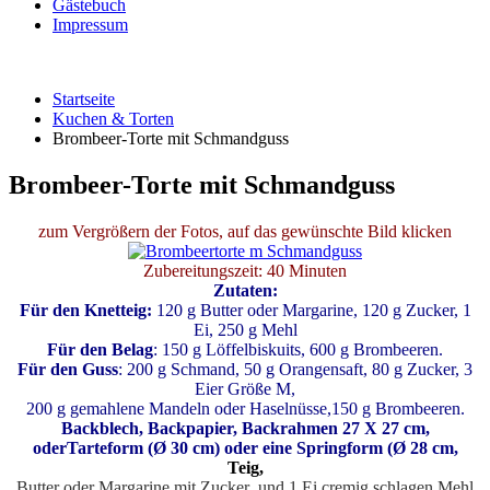
Gästebuch
Impressum
Startseite
Kuchen & Torten
Brombeer-Torte mit Schmandguss
Brombeer-Torte mit Schmandguss
zum Vergrößern der Fotos, auf das gewünschte Bild klicken
Zubereitungszeit: 40 Minuten
Zutaten:
Für den Knetteig:
120 g Butter oder Margarine, 120 g Zucker, 1
Ei, 250 g Mehl
Für den Belag
: 150 g Löffelbiskuits, 600 g Brombeeren.
Für den Guss
: 200 g Schmand, 50 g Orangensaft, 80 g Zucker, 3
Eier Größe M,
200 g gemahlene Mandeln oder Haselnüsse,150 g Brombeeren.
Backblech, Backpapier, Backrahmen 27 X 27 cm,
oder
Tarteform (Ø 30 cm) oder eine Springform (Ø 28 cm,
Teig,
Butter oder Margarine mit Zucker und 1 Ei cremig schlagen,
Mehl