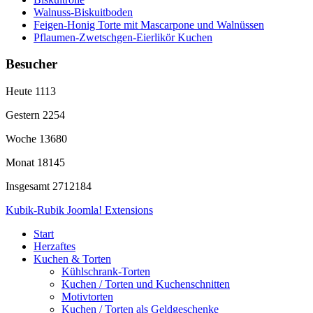
Walnuss-Biskuitboden
Feigen-Honig Torte mit Mascarpone und Walnüssen
Pflaumen-Zwetschgen-Eierlikör Kuchen
Besucher
Heute
1113
Gestern
2254
Woche
13680
Monat
18145
Insgesamt
2712184
Kubik-Rubik Joomla! Extensions
Start
Herzaftes
Kuchen & Torten
Kühlschrank-Torten
Kuchen / Torten und Kuchenschnitten
Motivtorten
Kuchen / Torten als Geldgeschenke